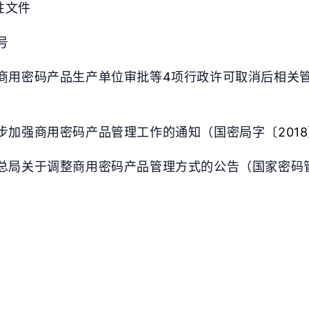
1
6
性文件
篇
篇
号
五月 2025
四月 2025
6
8
篇
篇
商用密码产品生产单位审批等
4
项行政许可取消后相关
一月 2025
十二月 2024
2
2
篇
篇
步加强商用密码产品管理工作的通知（国密局字〔
2018
总局关于调整商用密码产品管理方式的公告（国家密码
八月 2024
七月 2024
14
6
篇
篇
四月 2024
一月 2024
4
1
篇
篇
十月 2023
四月 2023
2
1
篇
篇