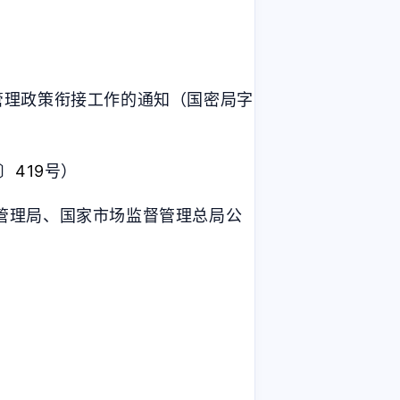
6
5
篇
篇
三月 2025
二月 2025
2
1
篇
篇
管理政策衔接工作的通知（国密局字
十一月 2024
十月 2024
1
7
篇
篇
〕
419
号）
管理局、国家市场监督管理总局公
六月 2024
五月 2024
3
3
篇
篇
十二月 2023
十一月 2023
1
1
篇
篇
三月 2023
十一月 2022
1
1
篇
篇