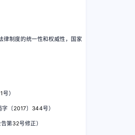
法律制度的统一性和权威性，国家
〕
1
号）
局字〔
2017
〕
344
号）
公告第
32
号修正）
七月 2025
六月 2025