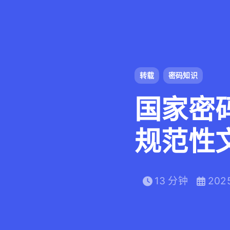
转载
密码知识
国家密
规范性
号）
13 分钟
202