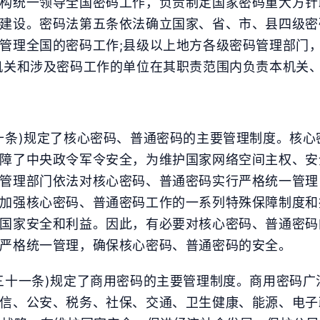
构统一领导全国密码工作，负责制定国家密码重大方针
建设。密码法第五条依法确立国家、省、市、县四级密
管理全国的密码工作;县级以上地方各级密码管理部门
机关和涉及密码工作的单位在其职责范围内负责本机关
十二月 2025
八月 2025
1
6
篇
篇
十条)规定了核心密码、普通密码的主要管理制度。核
障了中央政令军令安全，为维护国家网络空间主权、安
五月 2025
四月 2025
管理部门依法对核心密码、普通密码实行严格统一管理
6
8
篇
篇
加强核心密码、普通密码工作的一系列特殊保障制度和
国家安全和利益。因此，有必要对核心密码、普通密码
一月 2025
十二月 2024
严格统一管理，确保核心密码、普通密码的安全。
2
2
篇
篇
三十一条)规定了商用密码的主要管理制度。商用密码
信、公安、税务、社保、交通、卫生健康、能源、电子
八月 2024
七月 2024
14
6
篇
篇