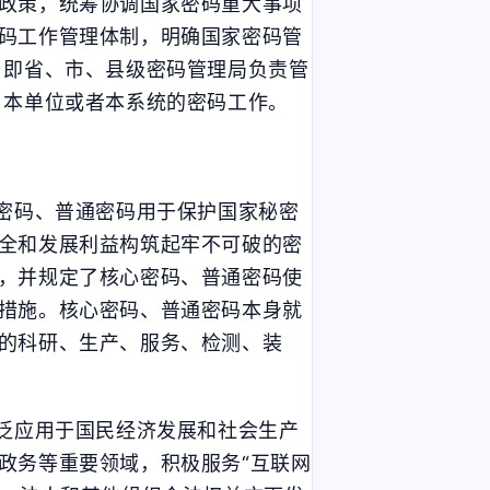
政策，统筹协调国家密码重大事项
码工作管理体制，明确国家密码管
，即省、市、县级密码管理局负责管
、本单位或者本系统的密码工作。
七月 2025
六月 2025
6
5
篇
篇
心密码、普通密码用于保护国家秘密
全和发展利益构筑起牢不可破的密
三月 2025
二月 2025
，并规定了核心密码、普通密码使
2
1
篇
篇
措施。核心密码、普通密码本身就
的科研、生产、服务、检测、装
十一月 2024
十月 2024
1
7
篇
篇
广泛应用于国民经济发展和社会生产
政务等重要领域，积极服务“互联网
六月 2024
五月 2024
3
3
篇
篇