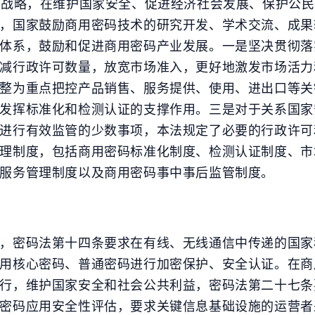
据战略，在维护国家安全、促进经济社会发展、保护公
，国家鼓励商用密码技术的研究开发、学术交流、成果
四月 2024
一月 2024
体系，鼓励和促进商用密码产业发展。一是坚决贯彻落
4
1
篇
篇
减行政许可数量，放宽市场准入，更好地激发市场活力
整为重点把控产品销售、服务提供、使用、进出口等关
十月 2023
四月 2023
发挥标准化和检测认证的支撑作用。三是对于关系国家
2
1
篇
篇
进行有效监管的少数事项，本法规定了必要的行政许可
理制度，包括商用密码标准化制度、检测认证制度、市
九月 2022
服务管理制度以及商用密码事中事后监管制度。
1
篇
，密码法第十四条要求在有线、无线通信中传递的国家
用核心密码、普通密码进行加密保护、安全认证。在商
行，维护国家安全和社会公共利益，密码法第二十七条
密码应用安全性评估，要求关键信息基础设施的运营者