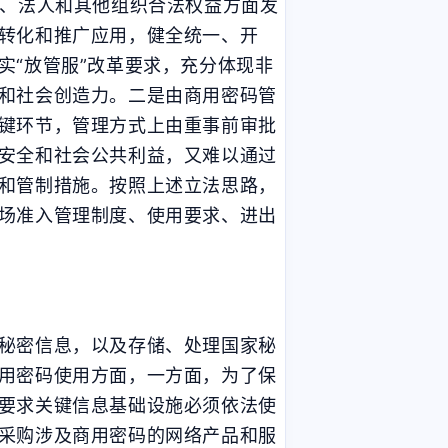
民、法人和其他组织合法权益方面发
转化和推广应用，健全统一、开
十二月 2023
十一月 2023
实“放管服”改革要求，充分体现非
1
1
篇
篇
和社会创造力。二是由商用密码管
键环节，管理方式上由重事前审批
三月 2023
十一月 2022
安全和社会公共利益，又难以通过
1
1
篇
篇
和管制措施。按照上述立法思路，
场准入管理制度、使用要求、进出
二月 2022
1
篇
秘密信息，以及存储、处理国家秘
用密码使用方面，一方面，为了保
要求关键信息基础设施必须依法使
采购涉及商用密码的网络产品和服